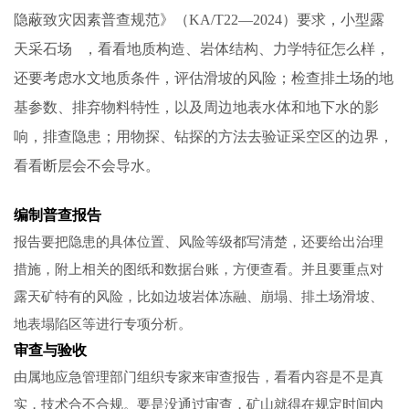
隐蔽致灾因素普查规范》（KA/T22—2024）要求，
小型露
天采石场
，看看地质构造、岩体结构、力学特征怎么样，
还要考虑水文地质条件，评估滑坡的风险；检查排土场的地
基参数、排弃物料特性，以及周边地表水体和地下水的影
响，排查隐患；用物探、钻探的方法去验证采空区的边界，
看看断层会不会导水。
编制普查报告
报告要把隐患的具体位置、风险等级都写清楚，还要给出治理
措施，附上相关的图纸和数据台账，方便查看。并且要重点对
露天矿特有的风险，比如边坡岩体冻融、崩塌、排土场滑坡、
地表塌陷区等进行专项分析。
审查与验收
由属地应急管理部门组织专家来审查报告，看看内容是不是真
实，技术合不合规。要是没通过审查，矿山就得在规定时间内