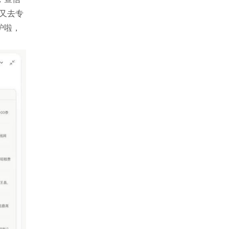
儿又去专
炉啦，