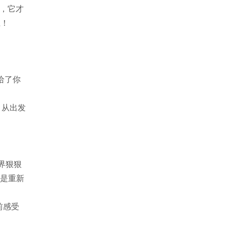
时，它才
上！
给了你
，从出发
边界狠狠
更是重新
提前感受