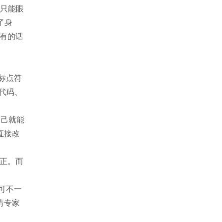
咱只能眼
了身
是有的话
个标点符
写代码、
自己就能
直接改
修正。而
 可不一
请专家