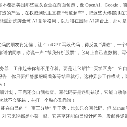
本都是美国那些巨头企业在前面领跑，像 OpenAI、Google，
队打造的产品，在权威测试里直接 “弯道超车”，把这些大佬都甩在
能重新洗牌全球 AI 竞争格局，以后咱在国际 AI 舞台上，那可
 写代码的朋友肯定懂，让 ChatGPT 写段代码，得反复 “调教”，一
专业靠谱的同事，你说一声 “帮我分析股票”，它马上自己查数据、
和服务器，工作起来你都不用守着。要是让它帮忙 “买学区房”，它
报告，你只要舒舒服服喝着茶等结果就行。这种异步工作模式，
来！
制定详细计划，干完还会自我检查。写代码要是遇到错误，它能自动
，下次就不会犯错，主打一个贴心又靠谱！
多只能在自己的 “一亩三分地” 里干活，比如只会写代码。但 Manus
，对它来说都是小菜一碟。它甚至还能自己设计问卷、发邮件邀