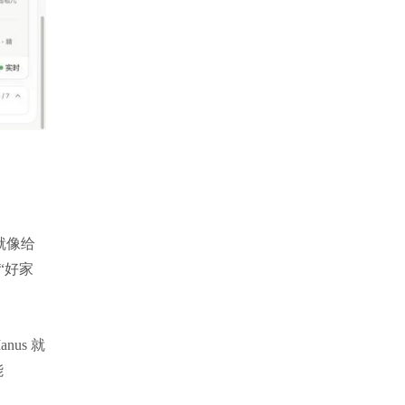
就像给
“好家
nus 就
能