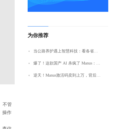
为你推荐
当公路养护遇上智慧科技：看各省如何让 “血管” 永葆活力？
爆了！这款国产 AI 杀疯了 Manus：超越 DeepSeek 的科技黑马！？
逆天！Manus激活码卖到上万，背后的职场革命
。不管
。操作
，查信