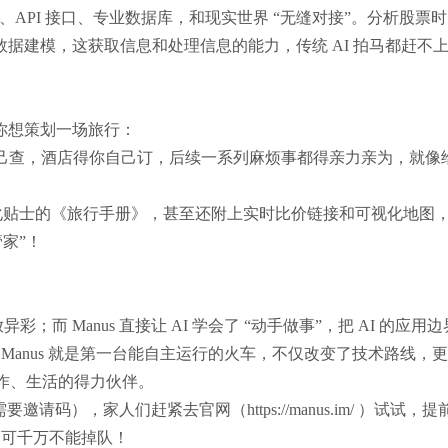
器、API 接口、专业数据库，和现实世界 “无缝对接”。分析股票
据建模，这获取信息和处理信息的能力，传统 AI 拍马都赶不
你想策划一场旅行：
你自己查，酒店得你自己订，后续一系列麻烦事都得亲力亲为，就像
文化贴士的《旅行手册》，甚至还附上实时比价链接和可视化地图
家”！
放异彩；而 Manus 直接让 AI 学会了 “动手做事”，把 AI 的应用
那 Manus 就是第一台能自主运行的火车，不仅改变了技术路线，
们工作、生活的得力伙伴。
请码），家人们赶紧去官网（https://manus.im/ ）试试，
咱可千万不能掉队！