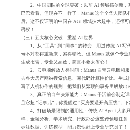
2、中国团队的全球突破：以前 AI 领域搞创新，基
巴巴看着。但现在不一样了，Manus 这个全华人团
后。这不仅证明咱中国在 AGI 领域技术超牛，还很可
语权！
（三）五大核心突破，重塑 AI 世界
1、从 “工具” 到 “同事” 的转变：用过传统 AI
号不对都得重新来，累得够呛。但 Manus 就像个
生成报告，专业又高效，简直不要太省心！
2、云电脑解放人类时间：Manus 自带云电脑
去各大房产网站搜索信息、写代码计算性价比、生成
写了人机协作的规则，把我们从繁琐的事务里解放出
3、真正的自主决策能力：Manus 干活前会
且它超 “记事儿”，你提醒过 “买房要避开高压线”
4、打破场景限制的通用性：传统 AI Agent 大
样，金融分析、学术研究、行政办公这些跨领域任务
标注数据、训练模型，能力都快赶上专业研究员了！